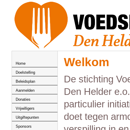
Welkom
Home
Doelstelling
De stichting V
Beleidsplan
Den Helder e.o.
Aanmelden
Donaties
particulier initia
Vrijwilligers
doet tegen arm
Uitgiftepunten
verspilling in e
Sponsors