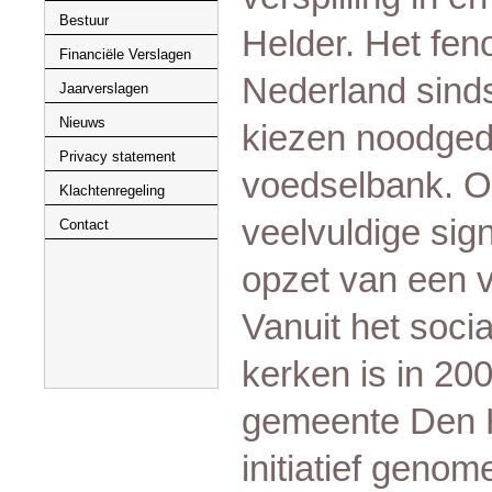
Bestuur
Helder. Het fe
Financiële Verslagen
Nederland sind
Jaarverslagen
Nieuws
kiezen noodged
Privacy statement
voedselbank. O
Klachtenregeling
veelvuldige sign
Contact
opzet van een 
Vanuit het soci
kerken is in 2
gemeente Den H
initiatief genom