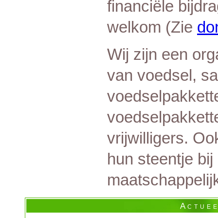
financiële bijdr
welkom (Zie
do
Wij zijn een org
van voedsel, s
voedselpakkette
voedselpakkett
vrijwilligers. O
hun steentje bij
maatschappelij
A c t u e e